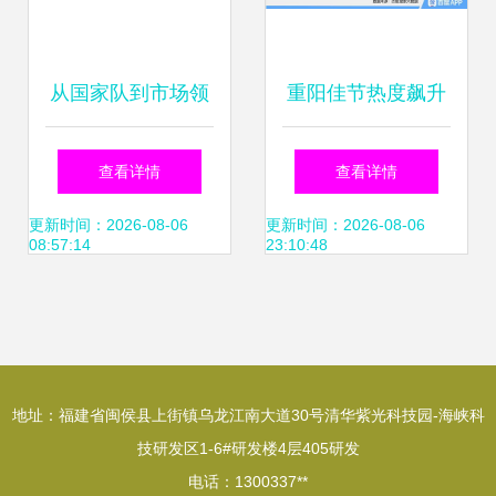
从国家队到市场领
重阳佳节热度飙升
航者 中科闻歌获D
338%，银发经
查看详情
查看详情
轮两亿元融资，引
济“软”实力持续升
更新时间：2026-08-06
更新时间：2026-08-06
08:57:14
23:10:48
领企业级大数据智
温
能服务新浪潮
地址：福建省闽侯县上街镇乌龙江南大道30号清华紫光科技园-海峡科
技研发区1-6#研发楼4层405研发
电话：1300337**